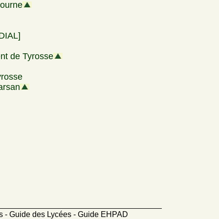
bourne
[DIAL]
ent de Tyrosse
yrosse
arsan
ts - Guide des Lycées - Guide EHPAD