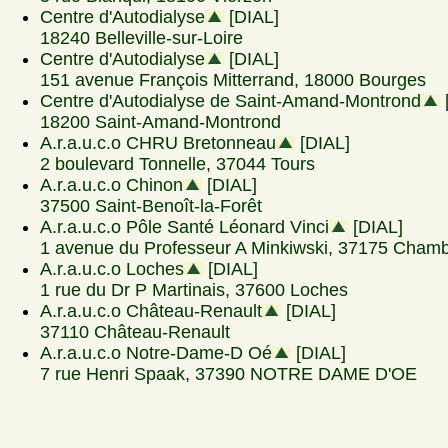
Centre d'Autodialyse
[DIAL]
18240 Belleville-sur-Loire
Centre d'Autodialyse
[DIAL]
151 avenue François Mitterrand, 18000 Bourges
Centre d'Autodialyse de Saint-Amand-Montrond
18200 Saint-Amand-Montrond
A.r.a.u.c.o CHRU Bretonneau
[DIAL]
2 boulevard Tonnelle, 37044 Tours
A.r.a.u.c.o Chinon
[DIAL]
37500 Saint-Benoît-la-Forêt
A.r.a.u.c.o Pôle Santé Léonard Vinci
[DIAL]
1 avenue du Professeur A Minkiwski, 37175 Chamb
A.r.a.u.c.o Loches
[DIAL]
1 rue du Dr P Martinais, 37600 Loches
A.r.a.u.c.o Château-Renault
[DIAL]
37110 Château-Renault
A.r.a.u.c.o Notre-Dame-D Oé
[DIAL]
7 rue Henri Spaak, 37390 NOTRE DAME D'OE