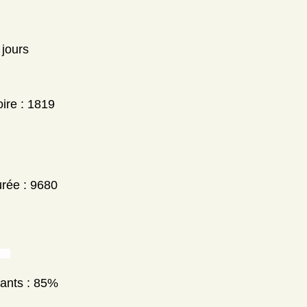
 jours
ire : 1819
urée : 9680
nants : 85%