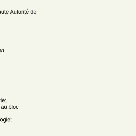
aute Autorité de
on
ie:
 au bloc
ogie: