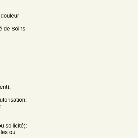
 douleur
té de Soins
ent):
utorisation:
:
 sollicité):
ales ou