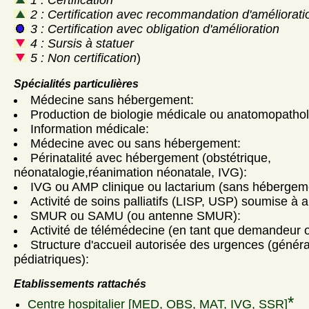
2 : Certification avec recommandation d'améliorati
3 : Certification avec obligation d'amélioration
4 : Sursis à statuer
5 : Non certification
)
Spécialités particulières
Médecine sans hébergement:
Production de biologie médicale ou anatomopathol
Information médicale:
Médecine avec ou sans hébergement:
Périnatalité avec hébergement (obstétrique,
néonatalogie,réanimation néonatale, IVG):
IVG ou AMP clinique ou lactarium (sans hébergem
Activité de soins palliatifs (LISP, USP) soumise à a
SMUR ou SAMU (ou antenne SMUR):
Activité de télémédecine (en tant que demandeur ou
Structure d'accueil autorisée des urgences (génér
pédiatriques):
Etablissements rattachés
*
Centre hospitalier [MED, OBS, MAT, IVG, SSR]