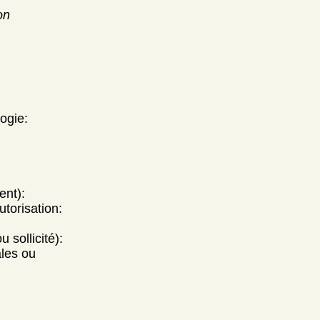
on
ogie:
ent):
utorisation:
 sollicité):
ales ou