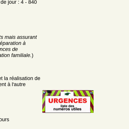
e jour : 4 - 840
s mais assurant
réparation à
ances de
tion familiale.
)
 la réalisation de
nt à l'autre
jours