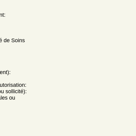
nt:
té de Soins
ent):
utorisation:
 sollicité):
ales ou