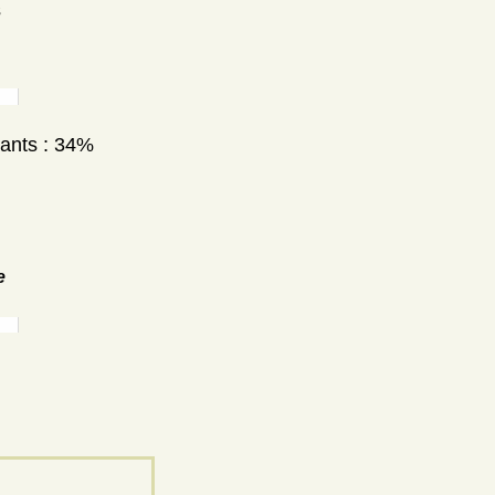
s
nants : 34%
e