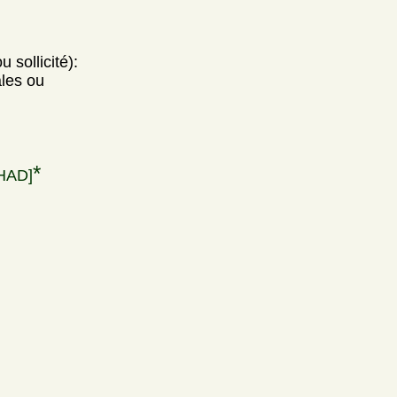
 sollicité):
ales ou
*
HAD]