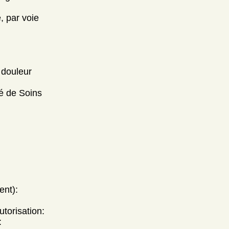
, par voie
 douleur
té de Soins
ent):
utorisation:
: