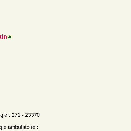
tin
rgie : 271 - 23370
gie ambulatoire :