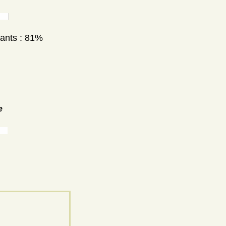
nants : 81%
e