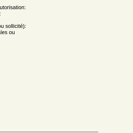
utorisation:
:
 sollicité):
ales ou