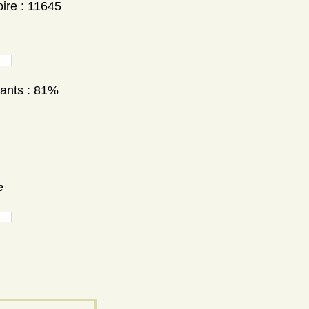
ire : 11645
nants : 81%
e