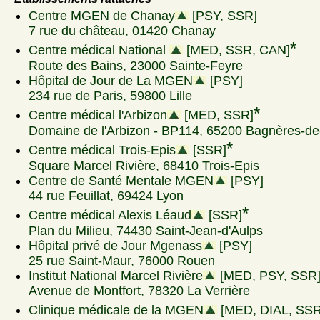
Centre MGEN de Chanay
[PSY, SSR]
7 rue du château, 01420 Chanay
*
Centre médical National
[MED, SSR, CAN]
Route des Bains, 23000 Sainte-Feyre
Hôpital de Jour de La MGEN
[PSY]
234 rue de Paris, 59800 Lille
*
Centre médical l'Arbizon
[MED, SSR]
Domaine de l'Arbizon - BP114, 65200 Bagnères-de
*
Centre médical Trois-Epis
[SSR]
Square Marcel Rivière, 68410 Trois-Epis
Centre de Santé Mentale MGEN
[PSY]
44 rue Feuillat, 69424 Lyon
*
Centre médical Alexis Léaud
[SSR]
Plan du Milieu, 74430 Saint-Jean-d'Aulps
Hôpital privé de Jour Mgenass
[PSY]
25 rue Saint-Maur, 76000 Rouen
Institut National Marcel Rivière
[MED, PSY, SSR
Avenue de Montfort, 78320 La Verrière
Clinique médicale de la MGEN
[MED, DIAL, SSR