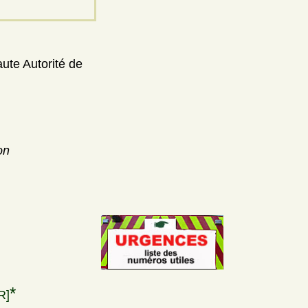
aute Autorité de
on
*
R]