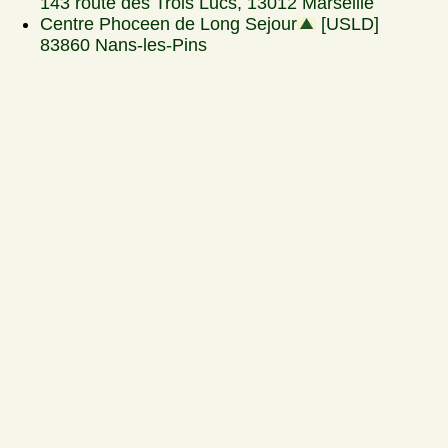
143 route des Trois Lucs, 13012 Marseille
Centre Phoceen de Long Sejour
[USLD]
83860 Nans-les-Pins