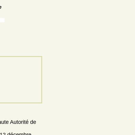
e
aute Autorité de
 [12 décembre