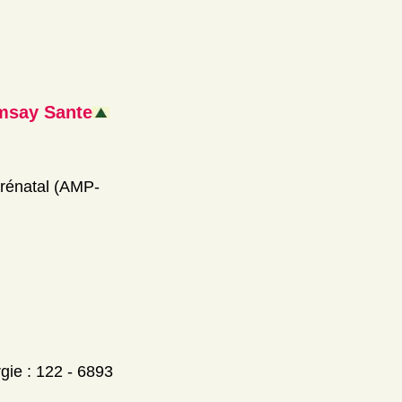
amsay Sante
prénatal (AMP-
rgie : 122 - 6893