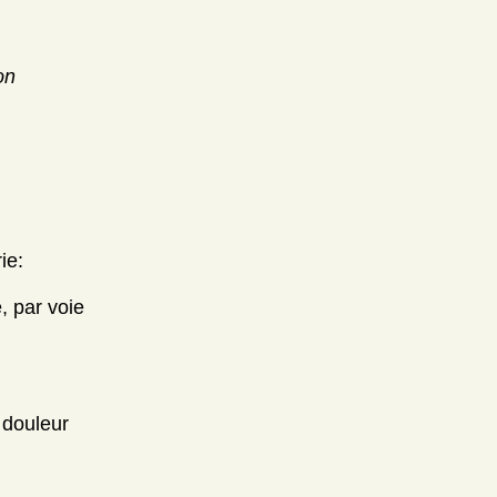
on
ie:
, par voie
 douleur