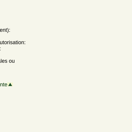
ent):
utorisation:
:
ales ou
nte