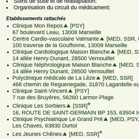
Soins de suite et de réadaptation:
Organisation du circuit du médicament:
Etablissements rattachés
Clinique Mon Repos
[PSY]
67 boulevard Leau, 13008 Marseille
Centre Cardio-vasculaire Valmante
[MED, SSR, 
100 traverse de la Gouffonne, 13009 Marseille
Clinique Cardiologique Maison Blanche
[MED, S
14 allée Henry-Dunant, 28500 Vernouillet
Clinique Néphrologique Maison Blanche
[MED, 
14 allée Henry Dunant, 28500 Vernouillet
Polyclinique médicale de La Lèze
[MED, SSR]
468 chemin de Reguenegade, 31870 Lagardelle-su
Clinique Saint-Vincent
[PSY]
7 rue des Bruyères, 56260 Larmor-Plage
*
Clinique Les Sorbiers
[SSR]
16, ROUTE DE SAINT-GERMAIN BP 153, 63504 Is
Clinique Psychiatrique Le Grand Pré
[MED, PSY
Les Chaves, 63830 Durtol
*
Les Jeunes Chênes
[MED, SSR]