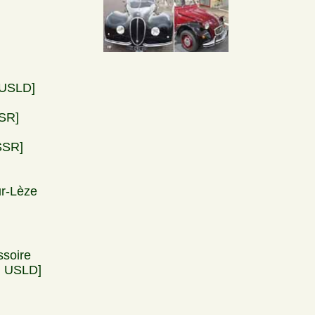
USLD]
SR]
SSR]
r-Lèze
soire
, USLD]