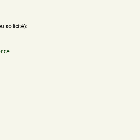
 sollicité):
ence