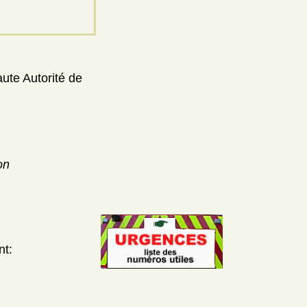
aute Autorité de
on
nt: