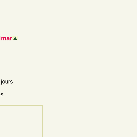
lmar
 jours
es