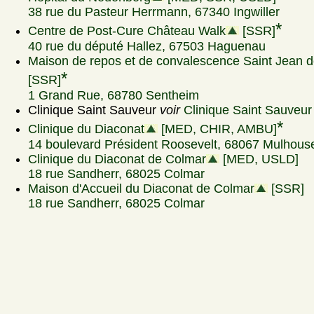
38 rue du Pasteur Herrmann, 67340 Ingwiller
*
Centre de Post-Cure Château Walk
[SSR]
40 rue du député Hallez, 67503 Haguenau
Maison de repos et de convalescence Saint Jean d
*
[SSR]
1 Grand Rue, 68780 Sentheim
Clinique Saint Sauveur
voir
Clinique Saint Sauveur
*
Clinique du Diaconat
[MED, CHIR, AMBU]
14 boulevard Président Roosevelt, 68067 Mulhous
Clinique du Diaconat de Colmar
[MED, USLD]
18 rue Sandherr, 68025 Colmar
Maison d'Accueil du Diaconat de Colmar
[SSR]
18 rue Sandherr, 68025 Colmar