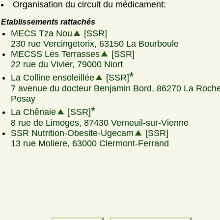
Organisation du circuit du médicament:
Etablissements rattachés
MECS Tza Nou
[SSR]
230 rue Vercingetorix, 63150 La Bourboule
MECSS Les Terrasses
[SSR]
22 rue du Vivier, 79000 Niort
*
La Colline ensoleillée
[SSR]
7 avenue du docteur Benjamin Bord, 86270 La Roch
Posay
*
La Chênaie
[SSR]
8 rue de Limoges, 87430 Verneuil-sur-Vienne
SSR Nutrition-Obesite-Ugecam
[SSR]
13 rue Moliere, 63000 Clermont-Ferrand