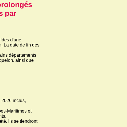
 prolongés
s par
oldes d'une
. La date de fin des
tains départements
iquelon, ainsi que
 2026 inclus,
pes-Maritimes et
nts.
té. Ils se tiendront