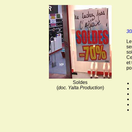
30
Le
se
so
Ce
et
po
Soldes
(
doc. Yalta Production
)