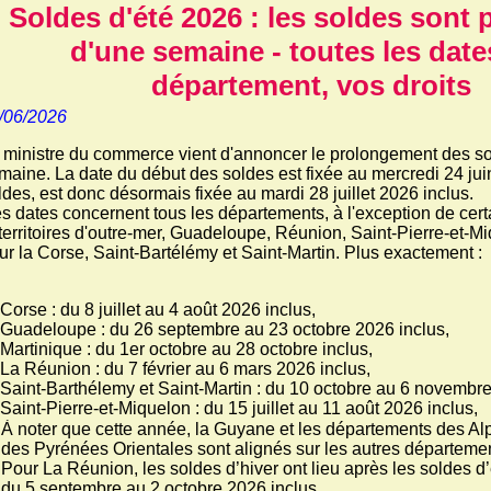
Soldes d'été 2026 : les soldes sont
d'une semaine - toutes les date
département, vos droits
/06/2026
 ministre du commerce vient d'annoncer le prolongement des s
maine. La date du début des soldes est fixée au mercredi 24 juin
ldes, est donc désormais fixée au mardi 28 juillet 2026 inclus.
s dates concernent tous les départements, à l'exception de cer
 territoires d'outre-mer, Guadeloupe, Réunion, Saint-Pierre-et-M
ur la Corse, Saint-Bartélémy et Saint-Martin. Plus exactement :
Corse : du 8 juillet au 4 août 2026 inclus,
Guadeloupe : du 26 septembre au 23 octobre 2026 inclus,
Martinique : du 1er octobre au 28 octobre inclus,
La Réunion : du 7 février au 6 mars 2026 inclus,
Saint-Barthélemy et Saint-Martin : du 10 octobre au 6 novembre
Saint-Pierre-et-Miquelon : du 15 juillet au 11 août 2026 inclus,
À noter que cette année, la Guyane et les départements des Al
des Pyrénées Orientales sont alignés sur les autres départeme
Pour La Réunion, les soldes d’hiver ont lieu après les soldes d’é
du 5 septembre au 2 octobre 2026 inclus.