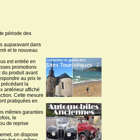
rte période des
nts auparavant dans
arré et le nouveau
us est entrée en
ausses promotions
 du produit avant
respondre au prix le
 précédant la
x antérieur affiché
uction. Cette mesure
ent pratiquées en
 des mêmes garanties
fois, le
ou de reprise
ternet, on dispose