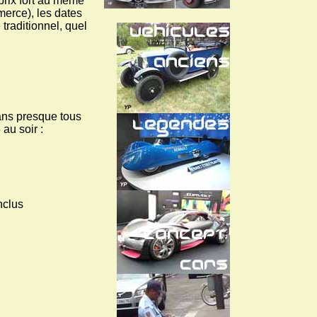
prix fort au même
merce), les dates
traditionnel, quel
ans presque tous
au soir :
nclus