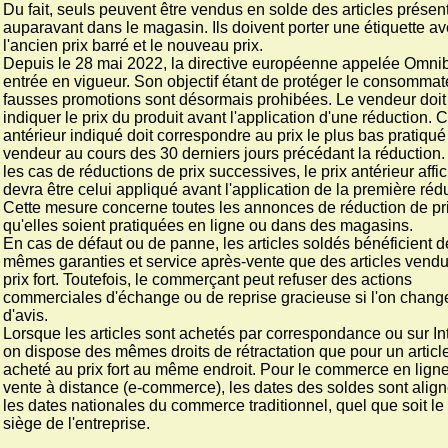
Du fait, seuls peuvent être vendus en solde des articles présen
auparavant dans le magasin. Ils doivent porter une étiquette a
l'ancien prix barré et le nouveau prix.
Depuis le 28 mai 2022, la directive européenne appelée Omni
entrée en vigueur. Son objectif étant de protéger le consommate
fausses promotions sont désormais prohibées. Le vendeur doit
indiquer le prix du produit avant l'application d'une réduction. C
antérieur indiqué doit correspondre au prix le plus bas pratiqué
vendeur au cours des 30 derniers jours précédant la réduction.
les cas de réductions de prix successives, le prix antérieur affi
devra être celui appliqué avant l'application de la première réd
Cette mesure concerne toutes les annonces de réduction de pri
qu'elles soient pratiquées en ligne ou dans des magasins.
En cas de défaut ou de panne, les articles soldés bénéficient d
mêmes garanties et service après-vente que des articles vend
prix fort. Toutefois, le commerçant peut refuser des actions
commerciales d'échange ou de reprise gracieuse si l'on chang
d'avis.
Lorsque les articles sont achetés par correspondance ou sur Int
on dispose des mêmes droits de rétractation que pour un articl
acheté au prix fort au même endroit. Pour le commerce en lign
vente à distance (e-commerce), les dates des soldes sont alig
les dates nationales du commerce traditionnel, quel que soit le 
siège de l'entreprise.