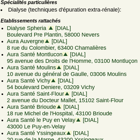
Spécialités particulières
Dialyse (techniques d'épuration extra-rénale):
Etablissements rattachés
Dialyse Spheria
[DIAL]
Boulevard Pre Plantin, 58000 Nevers
Aura Auvergne
[DIAL]
8 rue du Colombier, 63400 Chamalières
Aura Santé Montlucon
[DIAL]
95 avenue des Droits de l'Homme, 03100 Montluçon
Aura Santé Moulins
[DIAL]
10 avenue du général de Gaulle, 03006 Moulins
Aura Santé Vichy
[DIAL]
54 boulevard Deniere, 03209 Vichy
Aura Santé Saint-Flour
[DIAL]
2 avenue du Docteur Mallet, 15102 Saint-Flour
Aura Santé Brioude
[DIAL]
18 rue Michel de l'Hospital, 43100 Brioude
Aura Santé le Puy en Velay
[DIAL]
43000 Le Puy-en-Velay
Aura Santé Yssingeaux
[DIAL]
20 rue de la Marne, 43200 Yssingeaux