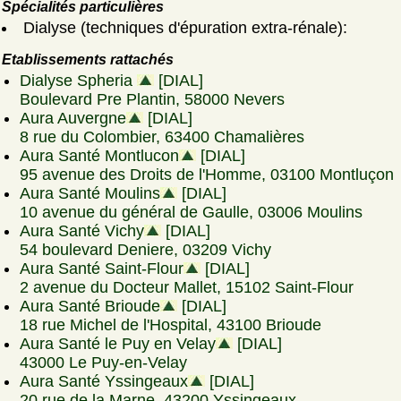
Spécialités particulières
Dialyse (techniques d'épuration extra-rénale):
Etablissements rattachés
Dialyse Spheria
[DIAL]
Boulevard Pre Plantin, 58000 Nevers
Aura Auvergne
[DIAL]
8 rue du Colombier, 63400 Chamalières
Aura Santé Montlucon
[DIAL]
95 avenue des Droits de l'Homme, 03100 Montluçon
Aura Santé Moulins
[DIAL]
10 avenue du général de Gaulle, 03006 Moulins
Aura Santé Vichy
[DIAL]
54 boulevard Deniere, 03209 Vichy
Aura Santé Saint-Flour
[DIAL]
2 avenue du Docteur Mallet, 15102 Saint-Flour
Aura Santé Brioude
[DIAL]
18 rue Michel de l'Hospital, 43100 Brioude
Aura Santé le Puy en Velay
[DIAL]
43000 Le Puy-en-Velay
Aura Santé Yssingeaux
[DIAL]
20 rue de la Marne, 43200 Yssingeaux