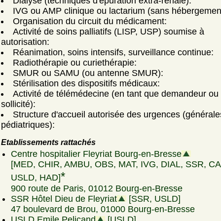
Dialyse (techniques d'épuration extra-rénale):
IVG ou AMP clinique ou lactarium (sans hébergemen
Organisation du circuit du médicament:
Activité de soins palliatifs (LISP, USP) soumise à
autorisation:
Réanimation, soins intensifs, surveillance continue:
Radiothérapie ou curiethérapie:
SMUR ou SAMU (ou antenne SMUR):
Stérilisation des dispositifs médicaux:
Activité de télémédecine (en tant que demandeur ou
sollicité):
Structure d'accueil autorisée des urgences (générale
pédiatriques):
Etablissements rattachés
Centre hospitalier Fleyriat Bourg-en-Bresse
[MED, CHIR, AMBU, OBS, MAT, IVG, DIAL, SSR, CA
*
USLD, HAD]
900 route de Paris, 01012 Bourg-en-Bresse
SSR Hôtel Dieu de Fleyriat
[SSR, USLD]
47 boulevard de Brou, 01000 Bourg-en-Bresse
USLD Emile Pelicand
[USLD]