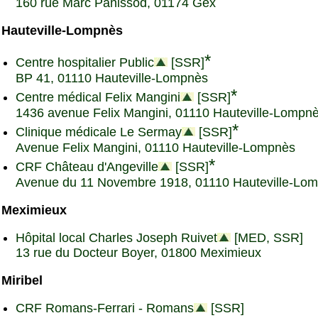
160 rue Marc Panissod, 01174 Gex
Hauteville-Lompnès
*
Centre hospitalier Public
[SSR]
BP 41, 01110 Hauteville-Lompnès
*
Centre médical Felix Mangini
[SSR]
1436 avenue Felix Mangini, 01110 Hauteville-Lompn
*
Clinique médicale Le Sermay
[SSR]
Avenue Felix Mangini, 01110 Hauteville-Lompnès
*
CRF Château d'Angeville
[SSR]
Avenue du 11 Novembre 1918, 01110 Hauteville-Lo
Meximieux
Hôpital local Charles Joseph Ruivet
[MED, SSR]
13 rue du Docteur Boyer, 01800 Meximieux
Miribel
CRF Romans-Ferrari - Romans
[SSR]