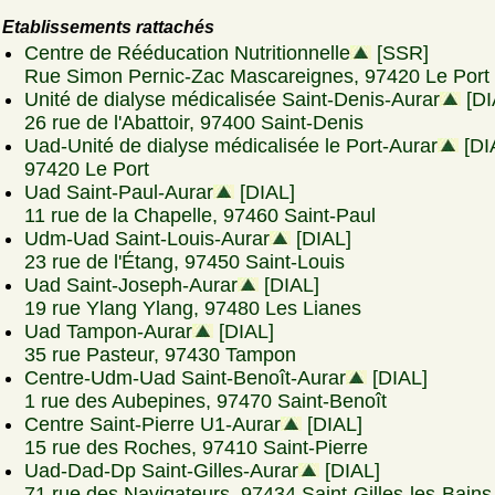
Etablissements rattachés
Centre de Rééducation Nutritionnelle
[SSR]
Rue Simon Pernic-Zac Mascareignes, 97420 Le Port
Unité de dialyse médicalisée Saint-Denis-Aurar
[DI
26 rue de l'Abattoir, 97400 Saint-Denis
Uad-Unité de dialyse médicalisée le Port-Aurar
[DI
97420 Le Port
Uad Saint-Paul-Aurar
[DIAL]
11 rue de la Chapelle, 97460 Saint-Paul
Udm-Uad Saint-Louis-Aurar
[DIAL]
23 rue de l'Étang, 97450 Saint-Louis
Uad Saint-Joseph-Aurar
[DIAL]
19 rue Ylang Ylang, 97480 Les Lianes
Uad Tampon-Aurar
[DIAL]
35 rue Pasteur, 97430 Tampon
Centre-Udm-Uad Saint-Benoît-Aurar
[DIAL]
1 rue des Aubepines, 97470 Saint-Benoît
Centre Saint-Pierre U1-Aurar
[DIAL]
15 rue des Roches, 97410 Saint-Pierre
Uad-Dad-Dp Saint-Gilles-Aurar
[DIAL]
71 rue des Navigateurs, 97434 Saint-Gilles-les-Bains