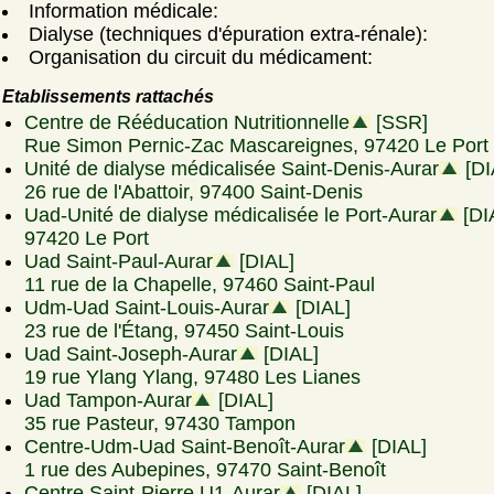
Information médicale:
Dialyse (techniques d'épuration extra-rénale):
Organisation du circuit du médicament:
Etablissements rattachés
Centre de Rééducation Nutritionnelle
[SSR]
Rue Simon Pernic-Zac Mascareignes, 97420 Le Port
Unité de dialyse médicalisée Saint-Denis-Aurar
[DI
26 rue de l'Abattoir, 97400 Saint-Denis
Uad-Unité de dialyse médicalisée le Port-Aurar
[DI
97420 Le Port
Uad Saint-Paul-Aurar
[DIAL]
11 rue de la Chapelle, 97460 Saint-Paul
Udm-Uad Saint-Louis-Aurar
[DIAL]
23 rue de l'Étang, 97450 Saint-Louis
Uad Saint-Joseph-Aurar
[DIAL]
19 rue Ylang Ylang, 97480 Les Lianes
Uad Tampon-Aurar
[DIAL]
35 rue Pasteur, 97430 Tampon
Centre-Udm-Uad Saint-Benoît-Aurar
[DIAL]
1 rue des Aubepines, 97470 Saint-Benoît
Centre Saint-Pierre U1-Aurar
[DIAL]