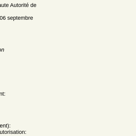
aute Autorité de
 [06 septembre
on
nt:
ent):
utorisation: