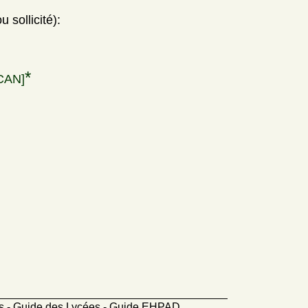
 sollicité):
*
CAN]
ts - Guide des Lycées - Guide EHPAD