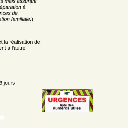
s mais assurant
réparation à
ances de
tion familiale.
)
 la réalisation de
nt à l'autre
8 jours
s