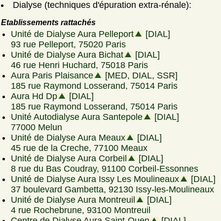
Dialyse (techniques d'épuration extra-rénale):
Etablissements rattachés
Unité de Dialyse Aura Pelleport
[DIAL]
93 rue Pelleport, 75020 Paris
Unité de Dialyse Aura Bichat
[DIAL]
46 rue Henri Huchard, 75018 Paris
Aura Paris Plaisance
[MED, DIAL, SSR]
185 rue Raymond Losserand, 75014 Paris
Aura Hd Dp
[DIAL]
185 rue Raymond Losserand, 75014 Paris
Unité Autodialyse Aura Santepole
[DIAL]
77000 Melun
Unité de Dialyse Aura Meaux
[DIAL]
45 rue de la Creche, 77100 Meaux
Unité de Dialyse Aura Corbeil
[DIAL]
8 rue du Bas Coudray, 91100 Corbeil-Essonnes
Unité de Dialyse Aura Issy Les Moulineaux
[DIAL]
37 boulevard Gambetta, 92130 Issy-les-Moulineaux
Unité de Dialyse Aura Montreuil
[DIAL]
4 rue Rochebrune, 93100 Montreuil
Centre de Dialyse Aura Saint-Ouen
[DIAL]