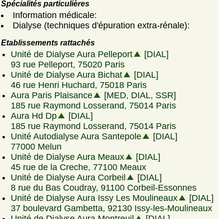
Spécialités particulières
Information médicale:
Dialyse (techniques d'épuration extra-rénale):
Etablissements rattachés
Unité de Dialyse Aura Pelleport
[DIAL]
93 rue Pelleport, 75020 Paris
Unité de Dialyse Aura Bichat
[DIAL]
46 rue Henri Huchard, 75018 Paris
Aura Paris Plaisance
[MED, DIAL, SSR]
185 rue Raymond Losserand, 75014 Paris
Aura Hd Dp
[DIAL]
185 rue Raymond Losserand, 75014 Paris
Unité Autodialyse Aura Santepole
[DIAL]
77000 Melun
Unité de Dialyse Aura Meaux
[DIAL]
45 rue de la Creche, 77100 Meaux
Unité de Dialyse Aura Corbeil
[DIAL]
8 rue du Bas Coudray, 91100 Corbeil-Essonnes
Unité de Dialyse Aura Issy Les Moulineaux
[DIAL]
37 boulevard Gambetta, 92130 Issy-les-Moulineaux
Unité de Dialyse Aura Montreuil
[DIAL]