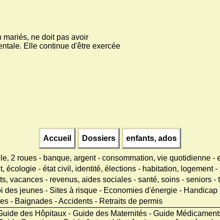
 mariés, ne doit pas avoir
rentale. Elle continue d'être exercée
Accueil
Dossiers
enfants, ados
le, 2 roues
-
banque, argent
-
consommation, vie quotidienne
-
, écologie
-
état civil, identité, élections
-
habitation, logement
-
orts, vacances
-
revenus, aides sociales
-
santé, soins
-
seniors
-
i des jeunes
-
Sites à risque
-
Economies d'énergie
-
Handicap
ées
-
Baignades
-
Accidents
-
Retraits de permis
Guide des Hôpitaux - Guide des Maternités - Guide Médicamen