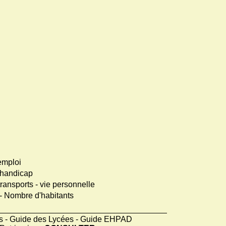
emploi
handicap
transports
-
vie personnelle
-
Nombre d'habitants
ts - Guide des Lycées - Guide EHPAD