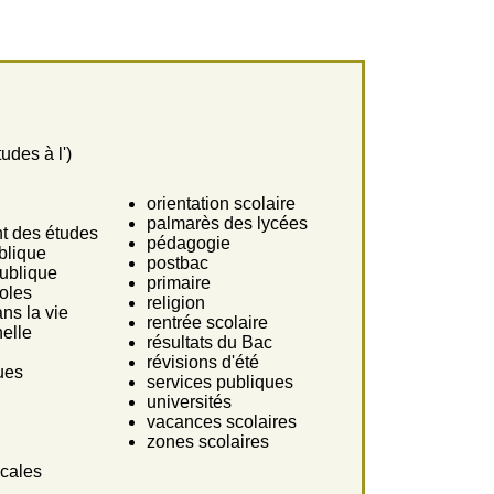
udes à l')
orientation scolaire
palmarès des lycées
t des études
pédagogie
blique
postbac
publique
primaire
oles
religion
ans la vie
rentrée scolaire
elle
résultats du Bac
révisions d'été
ues
services publiques
universités
vacances scolaires
zones scolaires
ocales