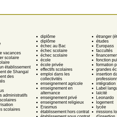
diplôme
étranger (ét
diplôme
études
e
échec au Bac
Europass
échec scolaire
faccultés
de vacances
échec scolaire
financemen
er scolaire
école
fonction pu
olaire
école privée
formation 
un établissement
effectifs scolaires
grandes éc
ent de Shangaï
emploi dans les
insertion d
ent des
collectivités
professionn
tés
enseignement agricole
intégration
enseignement en
Label lang
us
alternance
laïcité
 administratifs
enseignement privé
Leonardo
scolaires
enseignement religieux
logement
isation
Erasmus
lycée
és scolaires
établissement hors contrat
missions l
établissement sous contrat
d'insertion