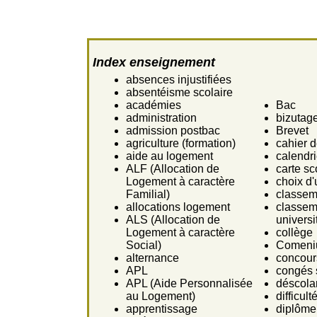
Index enseignement
absences injustifiées
absentéisme scolaire
académies
Bac
administration
bizutag
admission postbac
Brevet
agriculture (formation)
cahier 
aide au logement
calendri
ALF (Allocation de
carte sc
Logement à caractère
choix d'
Familial)
classem
allocations logement
classem
ALS (Allocation de
universi
Logement à caractère
collège
Social)
Comeni
alternance
concours
APL
congés 
APL (Aide Personnalisée
déscolar
au Logement)
difficult
apprentissage
diplôme