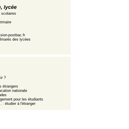
e, lycée
 scolaires
primaire
ssion-postbac.fr
almarès des lycées
ir ?
s étrangers
ucation nationale
udes
ogement pour les étudiants
: étudier à l'étranger