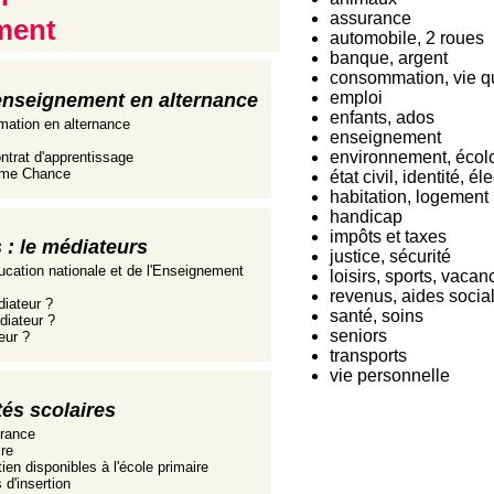
assurance
ment
automobile, 2 roues
banque, argent
consommation, vie q
emploi
enseignement en alternance
enfants, ados
mation en alternance
enseignement
environnement, écol
ntrat d'apprentissage
ième Chance
état civil, identité, él
habitation, logement
handicap
impôts et taxes
es : le médiateurs
justice, sécurité
ucation nationale et de l'Enseignement
loisirs, sports, vacan
revenus, aides socia
diateur ?
santé, soins
diateur ?
seniors
eur ?
transports
vie personnelle
tés scolaires
France
re
ien disponibles à l'école primaire
 d'insertion