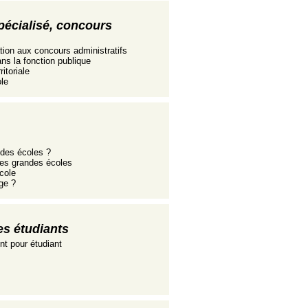
écialisé, concours
tion aux concours administratifs
ns la fonction publique
itoriale
le
ndes écoles ?
 des grandes écoles
cole
age ?
es étudiants
t pour étudiant