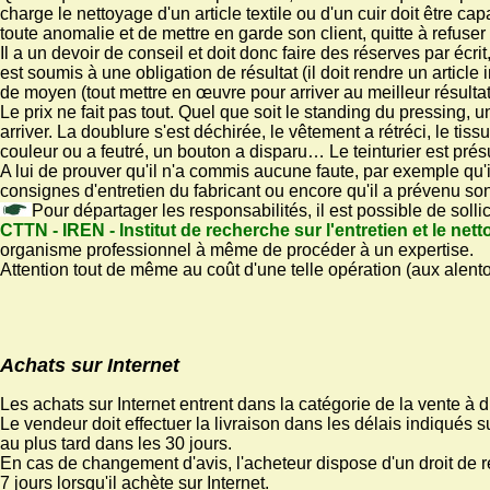
charge le nettoyage d'un article textile ou d'un cuir doit être ca
toute anomalie et de mettre en garde son client, quitte à refuser
Il a un devoir de conseil et doit donc faire des réserves par écrit,
est soumis à une obligation de résultat (il doit rendre un articl
de moyen (tout mettre en œuvre pour arriver au meilleur résultat
Le prix ne fait pas tout. Quel que soit le standing du pressing, 
arriver. La doublure s'est déchirée, le vêtement a rétréci, le tis
couleur ou a feutré, un bouton a disparu… Le teinturier est pr
A lui de prouver qu'il n'a commis aucune faute, par exemple qu'il
consignes d'entretien du fabricant ou encore qu'il a prévenu son
Pour départager les responsabilités, il est possible de sollici
CTTN - IREN - Institut de recherche sur l'entretien et le net
organisme professionnel à même de procéder à un expertise.
Attention tout de même au coût d'une telle opération (aux alent
Achats sur Internet
Les achats sur Internet entrent dans la catégorie de la vente à d
Le vendeur doit effectuer la livraison dans les délais indiqués
au plus tard dans les 30 jours.
En cas de changement d'avis, l'acheteur dispose d'un droit de r
7 jours lorsqu'il achète sur Internet.