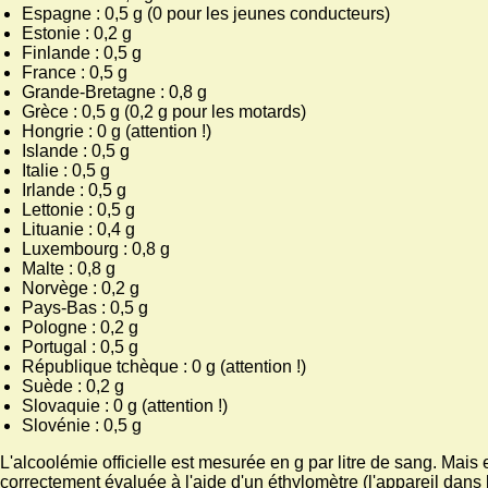
Espagne : 0,5 g (0 pour les jeunes conducteurs)
Estonie : 0,2 g
Finlande : 0,5 g
France : 0,5 g
Grande-Bretagne : 0,8 g
Grèce : 0,5 g (0,2 g pour les motards)
Hongrie : 0 g (attention !)
Islande : 0,5 g
Italie : 0,5 g
Irlande : 0,5 g
Lettonie : 0,5 g
Lituanie : 0,4 g
Luxembourg : 0,8 g
Malte : 0,8 g
Norvège : 0,2 g
Pays-Bas : 0,5 g
Pologne : 0,2 g
Portugal : 0,5 g
République tchèque : 0 g (attention !)
Suède : 0,2 g
Slovaquie : 0 g (attention !)
Slovénie : 0,5 g
L'alcoolémie officielle est mesurée en g par litre de sang. Mais e
correctement évaluée à l'aide d'un éthylomètre (l'appareil dans 