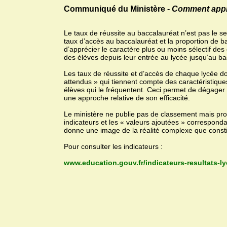
Communiqué du Ministère -
Comment appréc
Le taux de réussite au baccalauréat n’est pas le se
taux d’accès au baccalauréat et la proportion de b
d’apprécier le caractère plus ou moins sélectif des
des élèves depuis leur entrée au lycée jusqu’au ba
Les taux de réussite et d’accès de chaque lycée d
attendus » qui tiennent compte des caractéristiqu
élèves qui le fréquentent. Ceci permet de dégager la
une approche relative de son efficacité.
Le ministère ne publie pas de classement mais prop
indicateurs et les « valeurs ajoutées » correspon
donne une image de la réalité complexe que constit
Pour consulter les indicateurs :
www.education.gouv.fr/indicateurs-resultats-l