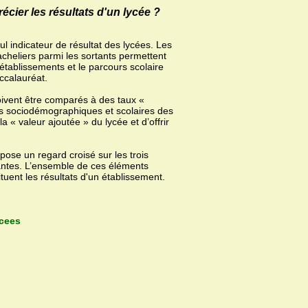
ier les résultats d'un lycée ?
ul indicateur de résultat des lycées. Les
acheliers parmi les sortants permettent
 établissements et le parcours scolaire
ccalauréat.
oivent être comparés à des taux «
es sociodémographiques et scolaires des
 « valeur ajoutée » du lycée et d’offrir
ose un regard croisé sur les trois
dantes. L’ensemble de ces éléments
uent les résultats d'un établissement.
ycees