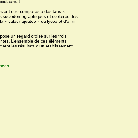
ccalauréat.
oivent être comparés à des taux «
es sociodémographiques et scolaires des
 « valeur ajoutée » du lycée et d’offrir
ose un regard croisé sur les trois
dantes. L’ensemble de ces éléments
uent les résultats d'un établissement.
ycees