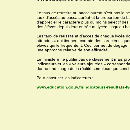
Le taux de réussite au baccalauréat n’est pas le se
taux d’accès au baccalauréat et la proportion de b
d’apprécier le caractère plus ou moins sélectif des
des élèves depuis leur entrée au lycée jusqu’au ba
Les taux de réussite et d’accès de chaque lycée d
attendus » qui tiennent compte des caractéristiqu
élèves qui le fréquentent. Ceci permet de dégager la
une approche relative de son efficacité.
Le ministère ne publie pas de classement mais prop
indicateurs et les « valeurs ajoutées » correspon
donne une image de la réalité complexe que constit
Pour consulter les indicateurs :
www.education.gouv.fr/indicateurs-resultats-l