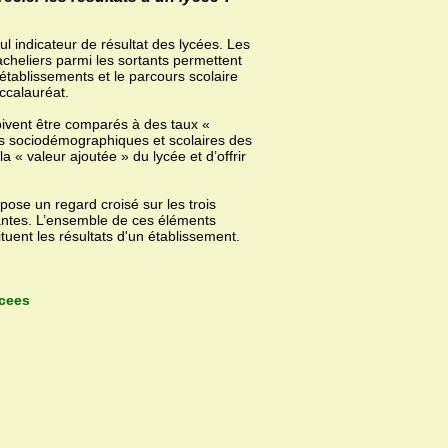
ul indicateur de résultat des lycées. Les
acheliers parmi les sortants permettent
 établissements et le parcours scolaire
ccalauréat.
oivent être comparés à des taux «
es sociodémographiques et scolaires des
 « valeur ajoutée » du lycée et d’offrir
ose un regard croisé sur les trois
dantes. L’ensemble de ces éléments
uent les résultats d'un établissement.
ycees