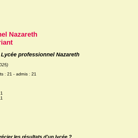
nel Nazareth
iant
u Lycée professionnel Nazareth
2025)
s : 21 - admis : 21
21
11
ier les résultats d'un lycée ?