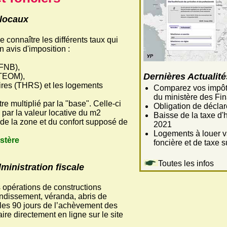
 locaux
e connaître les différents taux qui
n avis d'imposition :
TFNB),
Dernières Actualité
(TEOM),
aires (THRS) et les logements
Comparez vos impôts 
du ministère des Fi
re multiplié par la "base". Celle-ci
Obligation de déclar
 par la valeur locative du m2
Baisse de la taxe d'
de la zone et du confort supposé de
2021
Logements à louer va
istère
foncière et de taxe 
Toutes les infos
ministration fiscale
s opérations de constructions
dissement, véranda, abris de
ns les 90 jours de l’achèvement des
ire directement en ligne sur le site