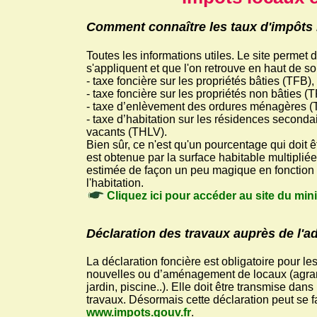
Comment connaître les taux d'impôts
Toutes les informations utiles. Le site permet d
s'appliquent et que l'on retrouve en haut de so
- taxe foncière sur les propriétés bâties (TFB),
- taxe foncière sur les propriétés non bâties (
- taxe d’enlèvement des ordures ménagères 
- taxe d’habitation sur les résidences second
vacants (THLV).
Bien sûr, ce n'est qu'un pourcentage qui doit êt
est obtenue par la surface habitable multipliée
estimée de façon un peu magique en fonction 
l'habitation.
Cliquez ici pour accéder au site du min
Déclaration des travaux auprès de l'ad
La déclaration foncière est obligatoire pour le
nouvelles ou d’aménagement de locaux (agran
jardin, piscine..). Elle doit être transmise da
travaux. Désormais cette déclaration peut se fa
www.impots.gouv.fr
.