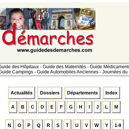
Guide des Hôpitaux - Guide des Maternités - Guide Médicamen
Guide Campings - Guide Automobiles Anciennes - Journées du 
Actualités
Dossiers
Départements
Index
A
B
C
D
E
F
G
H
I
J
L
M
N
O
P
Q
R
S
T
U
V
W
Y
1-9