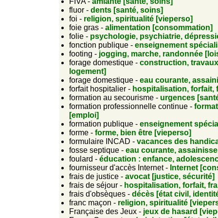
FIVA -
amiante [santé, soins]
fluor -
dents [santé, soins]
foi -
religion, spiritualité [vieperso]
foie gras -
alimentation [consommation]
folie -
psychologie, psychiatrie, dépressi
fonction publique -
enseignement spécial
footing -
jogging, marche, randonnée [lois
forage domestique -
construction, travaux
logement]
forage domestique -
eau courante, assain
forfait hospitalier -
hospitalisation, forfait,
formation au secourisme -
urgences [santé
formation professionnelle continue -
format
[emploi]
formation publique -
enseignement spécia
forme -
forme, bien être [vieperso]
formulaire INCAD -
vacances des handica
fosse septique -
eau courante, assainisse
foulard -
éducation : enfance, adolescenc
fournisseur d'accès Internet -
Internet [co
frais de justice -
avocat [justice, sécurité]
frais de séjour -
hospitalisation, forfait, fr
frais d'obsèques -
décès [état civil, identit
franc maçon -
religion, spiritualité [vieper
Française des Jeux -
jeux de hasard [viep