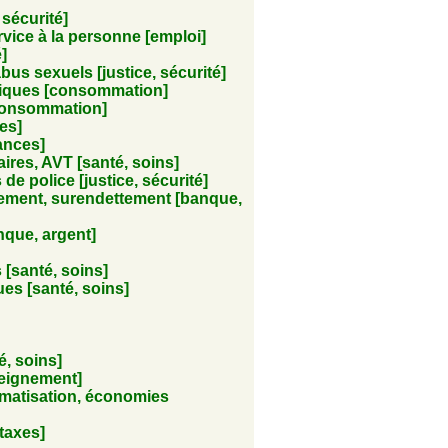
 sécurité]
rvice à la personne [emploi]
]
abus sexuels [justice, sécurité]
iques [consommation]
[consommation]
es]
cances]
ires, AVT [santé, soins]
s de police [justice, sécurité]
ement, surendettement [banque,
que, argent]
 [santé, soins]
ues [santé, soins]
té, soins]
seignement]
limatisation, économies
 taxes]