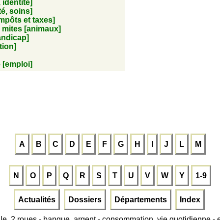
 identité]
té, soins]
mpôts et taxes]
, mites [animaux]
andicap]
tion]
e [emploi]
A
B
C
D
E
F
G
H
I
J
L
M
N
O
P
Q
R
S
T
U
V
W
Y
1-9
Actualités
Dossiers
Départements
Index
le, 2 roues
-
banque, argent
-
consommation, vie quotidienne
-