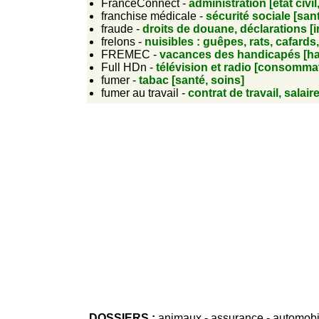
FranceConnect -
administration [état civil,
franchise médicale -
sécurité sociale [san
fraude -
droits de douane, déclarations [i
frelons -
nuisibles : guêpes, rats, cafards
FREMEC -
vacances des handicapés [h
Full HDn -
télévision et radio [consomma
fumer -
tabac [santé, soins]
fumer au travail -
contrat de travail, salair
DOSSIERS :
animaux
-
assurance
-
automobi