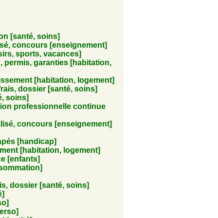
on [santé, soins]
isé, concours [enseignement]
irs, sports, vacances]
, permis, garanties [habitation,
issement [habitation, logement]
 frais, dossier [santé, soins]
, soins]
ion professionnelle continue
lisé, concours [enseignement]
pés [handicap]
ment [habitation, logement]
e [enfants]
nsommation]
ais, dossier [santé, soins]
é]
so]
erso]