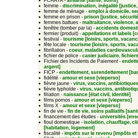
FCAATA -
amiante [santé, soins]
femme -
discrimination, inégalité [justice,
femme de ménage -
emploi à domicile, se
femme en prison -
prison [justice, sécurité
femmes battues -
maltraitance, violence, 
fenêtre (tomber par la) -
accidents domest
fermier (produit) -
appellations et labels 
festival -
tourisme [loisirs, sports, vacanc
fête locale -
tourisme [loisirs, sports, va
fibrillation -
coeur, maladies cardiovascula
fichier de police -
casier judiciaire, fichier
Fichier des Incidents de Paiement -
endett
argent]
FICP -
endettement, surendettement [ban
fidélité -
amour et sexe [vieperso]
fièvre jaune -
virus, vaccins, antibiotiques
fièvre typhoïde -
virus, vaccins, antibiotiq
filiation -
naissance [état civil, identité]
films pornos -
amour et sexe [vieperso]
films X -
amour et sexe [vieperso]
fin de vie -
fin de vie, soins palliatifs [san
financement des études -
universités [en
fioul domestique -
isolation, chauffage, c
[habitation, logement]
fiscalité -
impôts sur le revenu [impôts et