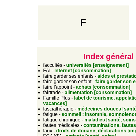
F
Index général -
faccultés -
universités [enseignement]
FAI -
Internet [consommation]
faire garder ses enfants -
aides et prestati
faire garder son enfant -
faire garder son e
faire l'appoint -
achats [consommation]
fairtrade -
alimentation [consommation]
Famille Plus -
label de tourisme, appelatio
vacances]
fasciathérapie -
médecines douces [santé
fatigue -
sommeil : insomnie, somnolence 
fatigue chronique -
maladies [santé, soins
fautes médicales -
contaminations, fautes
faux -
droits de douane, déclarations [imp