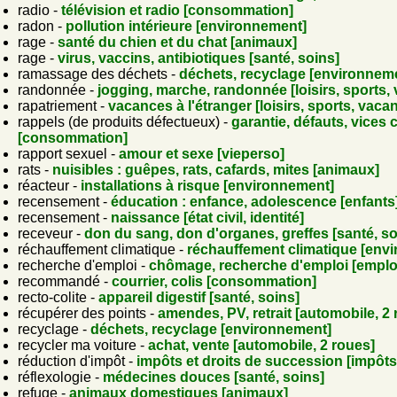
radio -
télévision et radio [consommation]
radon -
pollution intérieure [environnement]
rage -
santé du chien et du chat [animaux]
rage -
virus, vaccins, antibiotiques [santé, soins]
ramassage des déchets -
déchets, recyclage [environnem
randonnée -
jogging, marche, randonnée [loisirs, sports,
rapatriement -
vacances à l'étranger [loisirs, sports, vaca
rappels (de produits défectueux) -
garantie, défauts, vices
[consommation]
rapport sexuel -
amour et sexe [vieperso]
rats -
nuisibles : guêpes, rats, cafards, mites [animaux]
réacteur -
installations à risque [environnement]
recensement -
éducation : enfance, adolescence [enfants
recensement -
naissance [état civil, identité]
receveur -
don du sang, don d'organes, greffes [santé, so
réchauffement climatique -
réchauffement climatique [env
recherche d'emploi -
chômage, recherche d'emploi [emplo
recommandé -
courrier, colis [consommation]
recto-colite -
appareil digestif [santé, soins]
récupérer des points -
amendes, PV, retrait [automobile, 2 
recyclage -
déchets, recyclage [environnement]
recycler ma voiture -
achat, vente [automobile, 2 roues]
réduction d'impôt -
impôts et droits de succession [impôts
réflexologie -
médecines douces [santé, soins]
refuge -
animaux domestiques [animaux]