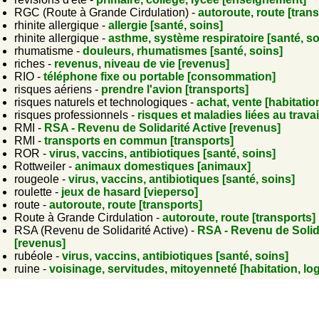
RGC (Route à Grande Cirdulation) -
autoroute, route [tran
rhinite allergique -
allergie [santé, soins]
rhinite allergique -
asthme, système respiratoire [santé, so
rhumatisme -
douleurs, rhumatismes [santé, soins]
riches -
revenus, niveau de vie [revenus]
RIO -
téléphone fixe ou portable [consommation]
risques aériens -
prendre l'avion [transports]
risques naturels et technologiques -
achat, vente [habitatio
risques professionnels -
risques et maladies liées au travai
RMI -
RSA - Revenu de Solidarité Active [revenus]
RMI -
transports en commun [transports]
ROR -
virus, vaccins, antibiotiques [santé, soins]
Rottweiler -
animaux domestiques [animaux]
rougeole -
virus, vaccins, antibiotiques [santé, soins]
roulette -
jeux de hasard [vieperso]
route -
autoroute, route [transports]
Route à Grande Cirdulation -
autoroute, route [transports]
RSA (Revenu de Solidarité Active) -
RSA - Revenu de Solida
[revenus]
rubéole -
virus, vaccins, antibiotiques [santé, soins]
ruine -
voisinage, servitudes, mitoyenneté [habitation, l