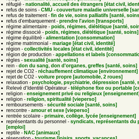
réfugié -
nationalité, accueil des étrangers [état civil, ident
refus de soins -
CMU - couverture maladie universelle [san
refus de traitement -
fin de vie, soins palliatifs [santé, soin
refus d'embarquement -
prendre l'avion [transports]
régime alimentaire -
poids, régimes, diététique [santé, soi
régime dissocié -
poids, régimes, diététique [santé, soins]
régime équilibré -
alimentation [consommation]
régime matrimonial -
mariage [état civil, identité]
région -
collectivités locales [état civil, identité]
région de production -
appellations et labels [consommati
règles -
sexualité [santé, soins]
rein -
don du sang, don d'organes, greffes [santé, soins]
rejet de CO2 -
réchauffement climatique [environnement]
rejet de CO2 -
voiture propre [automobile, 2 roues]
relaxation -
psychologie, psychiatrie, dépression [santé, 
Relevé d’Identité Opérateur -
téléphone fixe ou portable 
religion -
enseignement privé ou religieux [enseignement
religion -
religion, spiritualité [vieperso]
remboursements -
sécurité sociale [santé, soins]
rencontre -
amour et sexe [vieperso]
rentrée scolaire -
primaire, collège, lycée [enseignement]
représentants du personnel -
syndicats, représentants du
[emploi]
reptile -
NAC [animaux]
réservation -
tourisme [loisirs, sports, vacances]