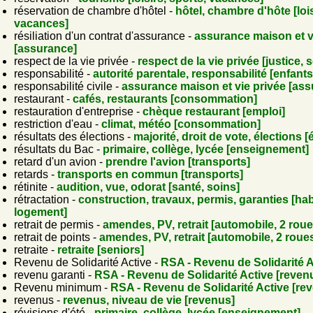
réservation de chambre d'hôtel -
hôtel, chambre d'hôte [lois
vacances]
résiliation d'un contrat d'assurance -
assurance maison et v
[assurance]
respect de la vie privée -
respect de la vie privée [justice, 
responsabilité -
autorité parentale, responsabilité [enfants
responsabilité civile -
assurance maison et vie privée [as
restaurant -
cafés, restaurants [consommation]
restauration d'entreprise -
chèque restaurant [emploi]
restriction d'eau -
climat, météo [consommation]
résultats des élections -
majorité, droit de vote, élections [ét
résultats du Bac -
primaire, collège, lycée [enseignement]
retard d'un avion -
prendre l'avion [transports]
retards -
transports en commun [transports]
rétinite -
audition, vue, odorat [santé, soins]
rétractation -
construction, travaux, permis, garanties [hab
logement]
retrait de permis -
amendes, PV, retrait [automobile, 2 roue
retrait de points -
amendes, PV, retrait [automobile, 2 roue
retraite -
retraite [seniors]
Revenu de Solidarité Active -
RSA - Revenu de Solidarité A
revenu garanti -
RSA - Revenu de Solidarité Active [reven
Revenu minimum -
RSA - Revenu de Solidarité Active [re
revenus -
revenus, niveau de vie [revenus]
révisions d'été -
primaire, collège, lycée [enseignement]