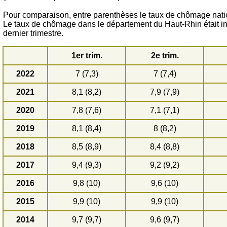
Pour comparaison, entre parenthèses le taux de chômage nati
Le taux de chômage dans le département du Haut-Rhin était in
dernier trimestre.
1er trim.
2e trim.
2022
7 (7,3)
7 (7,4)
2021
8,1 (8,2)
7,9 (7,9)
2020
7,8 (7,6)
7,1 (7,1)
2019
8,1 (8,4)
8 (8,2)
2018
8,5 (8,9)
8,4 (8,8)
2017
9,4 (9,3)
9,2 (9,2)
2016
9,8 (10)
9,6 (10)
2015
9,9 (10)
9,9 (10)
2014
9,7 (9,7)
9,6 (9,7)