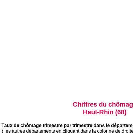
Chiffres du chôma
Haut-Rhin (68)
Taux de chômage trimestre par trimestre dans le départe
( les autres départements en cliquant dans la colonne de droit