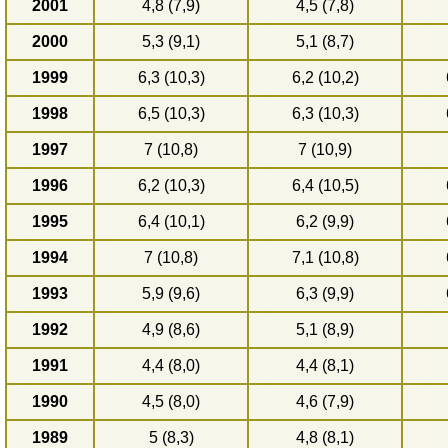
2001
4,8 (7,9)
4,5 (7,8)
2000
5,3 (9,1)
5,1 (8,7)
1999
6,3 (10,3)
6,2 (10,2)
1998
6,5 (10,3)
6,3 (10,3)
1997
7 (10,8)
7 (10,9)
1996
6,2 (10,3)
6,4 (10,5)
1995
6,4 (10,1)
6,2 (9,9)
1994
7 (10,8)
7,1 (10,8)
1993
5,9 (9,6)
6,3 (9,9)
1992
4,9 (8,6)
5,1 (8,9)
1991
4,4 (8,0)
4,4 (8,1)
1990
4,5 (8,0)
4,6 (7,9)
1989
5 (8,3)
4,8 (8,1)