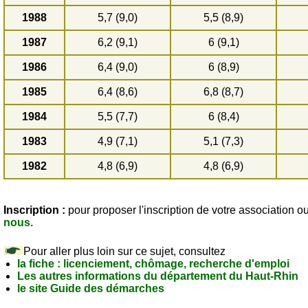
1988
5,7 (9,0)
5,5 (8,9)
1987
6,2 (9,1)
6 (9,1)
1986
6,4 (9,0)
6 (8,9)
1985
6,4 (8,6)
6,8 (8,7)
1984
5,5 (7,7)
6 (8,4)
1983
4,9 (7,1)
5,1 (7,3)
1982
4,8 (6,9)
4,8 (6,9)
Inscription :
pour proposer l'inscription de votre association o
nous.
Pour aller plus loin sur ce sujet, consultez
la fiche : licenciement, chômage, recherche d'emploi
Les autres informations du département du Haut-Rhin
le site Guide des démarches