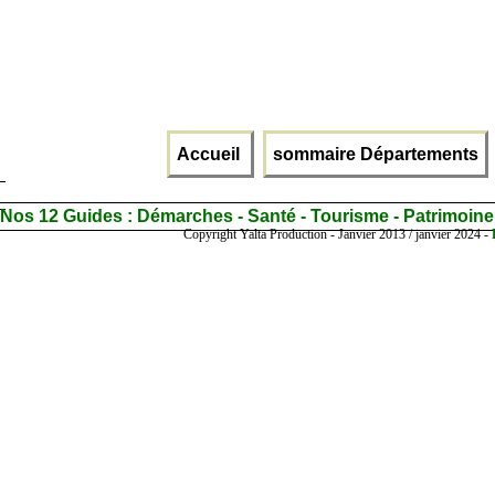
Accueil
sommaire Départements
Nos 12 Guides :
Démarches - Santé - Tourisme - Patrimoine
Copyright Yalta Production - Janvier 2013 / janvier 2024 -