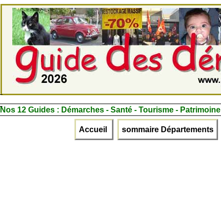
Nos 12 Guides :
Démarches - Santé - Tourisme - Patrimoine
Accueil
sommaire Départements