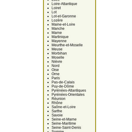
Loire-Atlantique
Loiret
Lot
Lot-et-Garonne
Lozère
Maine-et-Loire
Manche
Marne
Martinique
Mayenne
Meurthe-et-Moselle
Meuse
Morbihan
Moselle
Nièvre
Nord
Oise
Orne
Paris
Pas-de-Calais
Puy-de-Dôme
Pyrénées-Atlantiques
Pyrénées-Orientales
Réunion
Rhône
Saône-et-Loire
Sarthe
Savoie
Seine-et-Marne
Seine-Maritime
Seine-Saint-Denis
Somme