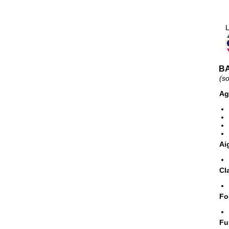
Fr
Lé
BA
(s
Ag
Ai
Cl
Fo
Fu