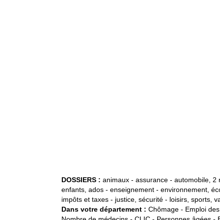
DOSSIERS :
animaux
-
assurance
-
automobile, 2 
enfants, ados
-
enseignement
-
environnement, éc
impôts et taxes
-
justice, sécurité
-
loisirs, sports, 
Dans votre département :
Chômage
-
Emploi des
Nombre de médecins
-
CLIC - Personnes âgées
-