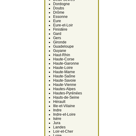
Dordogne
Doubs
Drôme
Essonne
Eure
Eure-et-Loir
Finistère
Gard
Gers
Gironde
Guadeloupe
Guyane
Haut-Rhin
Haute-Corse
Haute-Garonne
Haute-Loire
Haute-Marne
Haute-Saône
Haute-Savoie
Haute-Vienne
Hautes-Alpes
Hautes-Pyrénées
Hauts-de-Seine
Hérault
Ille-et-Vilaine
Indre
Indre-et-Loire
Isère
Jura
Landes
Loir-et-Cher
Loire