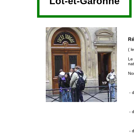
Lot-et-Garonne
Ré
( l
Le 
nat
No
Fr
- d
Fr
- d
Fr
- d