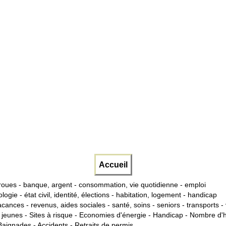
Accueil
roues
-
banque, argent
-
consommation, vie quotidienne
-
emploi
ologie
-
état civil, identité, élections
-
habitation, logement
-
handicap
vacances
-
revenus, aides sociales
-
santé, soins
-
seniors
-
transports
-
 jeunes
-
Sites à risque
-
Economies d'énergie
-
Handicap
-
Nombre d'h
Baignades
-
Accidents
-
Retraits de permis