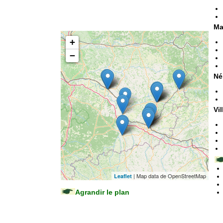
Ma
+
−
Né
Vi
| Map data de OpenStreetMap
Leaflet
Agrandir le plan