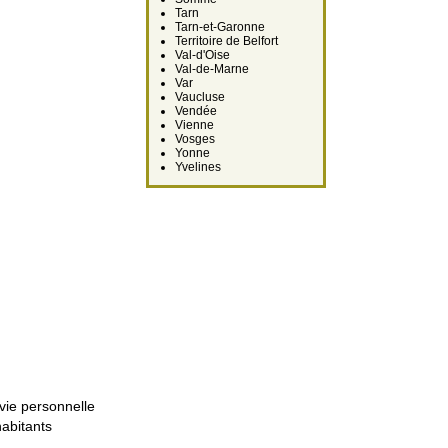
Tarn
Tarn-et-Garonne
Territoire de Belfort
Val-d'Oise
Val-de-Marne
Var
Vaucluse
Vendée
Vienne
Vosges
Yonne
Yvelines
vie personnelle
abitants