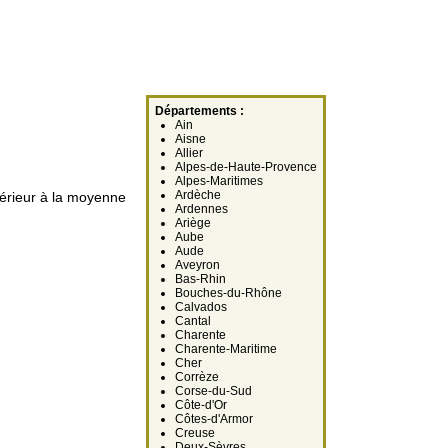
Départements :
Ain
Aisne
Allier
Alpes-de-Haute-Provence
Alpes-Maritimes
Ardèche
férieur à la moyenne
Ardennes
Ariège
Aube
Aude
Aveyron
Bas-Rhin
Bouches-du-Rhône
Calvados
Cantal
Charente
Charente-Maritime
Cher
Corrèze
Corse-du-Sud
Côte-d'Or
Côtes-d'Armor
Creuse
Deux-Sèvres