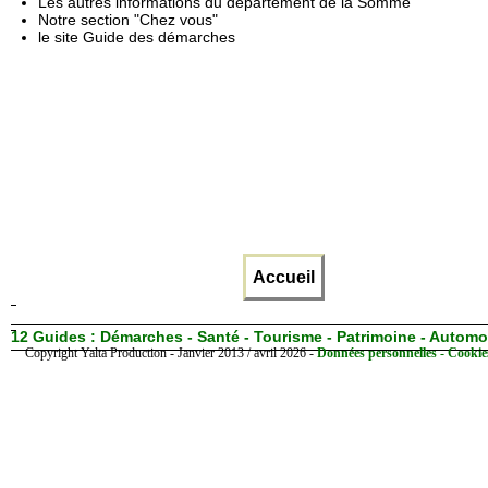
Les autres informations du département de la Somme
Notre section "Chez vous"
le site Guide des démarches
Accueil
12 Guides :
Démarches - Santé - Tourisme - Patrimoine - Automo
Copyright Yalta Production - Janvier 2013 / avril 2026 -
Données personnelles - Cookie